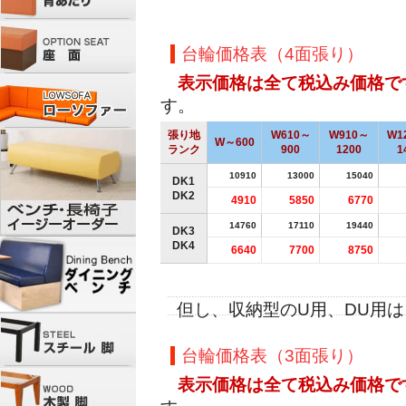
台輪価格表（4面張り）
表示価格は全て税込み価格で
す。
張り地
W610～
W910～
W1
W～600
ランク
900
1200
1
10910
13000
15040
DK1
DK2
4910
5850
6770
14760
17110
19440
DK3
DK4
6640
7700
8750
但し、収納型のU用、DU用
台輪価格表（3面張り）
表示価格は全て税込み価格で