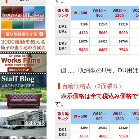
す。
張り地
W610～
W910～
W1
W～600
ランク
900
1200
1
9180
11240
13310
DK1
DK2
4130
5060
5990
12070
14420
16760
DK3
DK4
5430
6490
7540
但し、収納型のU用、DU用
台輪価格表（2面張り）
表示価格は全て税込み価格で
す。
張り地
W610～
W910～
W1
W～600
ランク
900
1200
1
8290
10360
12420
DK1
DK2
3730
4660
5590