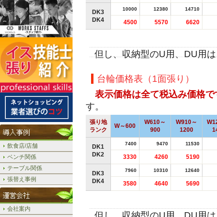
10000
12380
14710
DK3
DK4
4500
5570
6620
但し、収納型のU用、DU用
台輪価格表（1面張り）
表示価格は全て税込み価格で
す。
張り地
W610～
W910～
W1
W～600
ランク
900
1200
1
7400
9470
11530
飲食店/店舗
DK1
DK2
ベンチ関係
3330
4260
5190
テーブル関係
7960
10310
12640
DK3
張替え事例
DK4
3580
4640
5690
会社案内
但し、収納型のU用、DU用