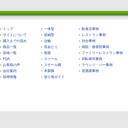
トップ
一体型
飲食店事例
サイトについて
収納型
レストラン事例
購入までの流れ
台輪
待合事例
商品一覧
背あたり
病院・接骨院事例
張地一覧
座面
ファミリーレストラン事例
FQA
スツール
回転寿司事例
お客様の声
スチール脚
ラウンジ・バー事例
会社案内
木製脚
居酒屋事例
採用情報
張り地ガイド